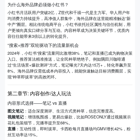
为什么海外品牌必须做小红书？
小红书月活跃用户突破2亿，Z世代和千禧一代是主力军。华人用户年
均消费力持续提升，高净值人群集中，海外品牌在这里能精准触达“新
中产”圈层。相比传统电商平台，小红书依托社区属性与信任机制，用
户更倾向真实口碑分享与互动。内容种草成为决策关键环节，优质内
容往往能带来3倍以上的转化提升。
“搜索+推荐”双轮驱动下的流量新机会
2024年，小红书“搜索”流量同比激增38%，笔记和直播已成为购物决策
入口。推荐算法精准推送，让全民种草绝绝子。例如隅田川咖啡通
过“生活场景+爆款测评”方式，笔记曝光7天内达15万+，转化率飙升至
8%。海外品牌仅需低成本内容投入，就能快速触达目标消费圈层，实
现“种草即拔草”的高效闭环。
第二章节: 内容创作/达人玩法
内容形式选择——笔记 vs 直播
图文笔记
：适合深度测评、生活方式类种草，信息完整度高。
视频笔记
：增强氛围感，更易出爆款，比如ROSEONLY通过视频展示
花礼包装细节，完播率提升至68%。
直播
：互动性强，即时拔草。卡西欧每月直播场均GMV增长42%，粉
丝互动率达15%。