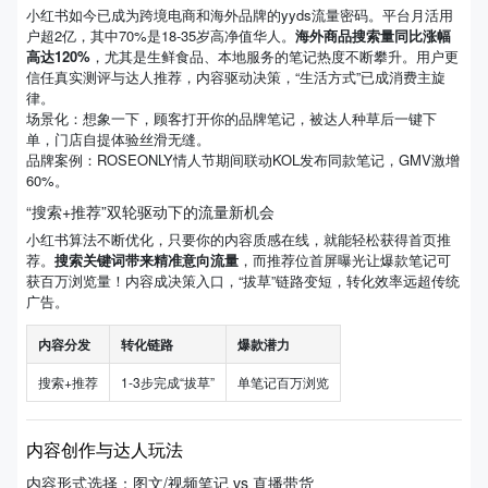
小红书如今已成为跨境电商和海外品牌的yyds流量密码。平台月活用
户超2亿，其中70%是18-35岁高净值华人。
海外商品搜索量同比涨幅
高达120%
，尤其是生鲜食品、本地服务的笔记热度不断攀升。用户更
信任真实测评与达人推荐，内容驱动决策，“生活方式”已成消费主旋
律。
场景化：想象一下，顾客打开你的品牌笔记，被达人种草后一键下
单，门店自提体验丝滑无缝。
品牌案例：ROSEONLY情人节期间联动KOL发布同款笔记，GMV激增
60%。
“搜索+推荐”双轮驱动下的流量新机会
小红书算法不断优化，只要你的内容质感在线，就能轻松获得首页推
荐。
搜索关键词带来精准意向流量
，而推荐位首屏曝光让爆款笔记可
获百万浏览量！内容成决策入口，“拔草”链路变短，转化效率远超传统
广告。
内容分发
转化链路
爆款潜力
搜索+推荐
1-3步完成“拔草”
单笔记百万浏览
内容创作与达人玩法
内容形式选择：图文/视频笔记 vs 直播带货