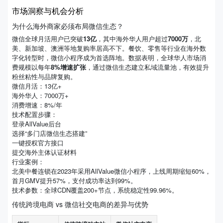
市场洞察与机会分析
为什么海外商家必须布局微信生态？
微信全球月活用户已突破
13亿
，其中海外华人用户超过
7000万
，北
美、新加坡、澳洲等地复购率居高不下。餐饮、零售等行业在海外数
字化转型时，微信小程序成为首选阵地。数据表明，全球华人市场消
费规模以每年
8%增速扩张
，通过微信生态建立私域流量池，有效提升
粉丝粘性与品牌复购。
微信月活：13亿+
海外华人：7000万+
消费增速：8%/年
技术配置步骤：
登录AllValue后台
选择“多门店微信生态搭建”
一键授权官方接口
提交海外主体认证材料
行业案例：
北美中餐连锁在2023年采用AllValue微信小程序，上线周期缩短60%，
首月GMV提升57%，支付成功率达到99%。
技术参数：全球CDN覆盖200+节点，系统稳定性99.96%。
传统跨境电商 vs 微信社交电商的差异与优势