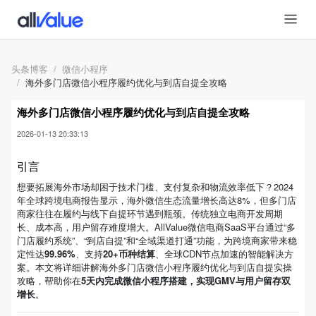
头条博客
微信小程序
海外多门店微信小程序履约优化与到店自提全攻略
海外多门店微信小程序履约优化与到店自提全攻略
2026-01-13 20:33:13
引言
想要拓展海外市场却困于技术门槛、支付复杂和物流效率低下？2024
年全球跨境电商报告显示，海外微信生态流量增长高达8%，但多门店
商家往往在履约与线下自提环节遇到瓶颈。传统独立电商开发周期
长、成本高，用户留存难度增大。AllValue微信电商SaaS平台通过“多
门店履约系统”、“到店自提”和“全域渠道打通”功能，为跨境商家带来稳
定性达
99.96%
、支持
20+币种结算
、全球CDN节点加速的智能解决方
案。本文将详细讲解海外多门店微信小程序履约优化与到店自提实操
攻略，帮助你在
5天内完成微信小程序搭建，实现GMV与用户留存双
增长
。