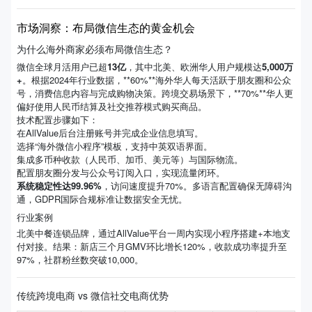
市场洞察：布局微信生态的黄金机会
为什么海外商家必须布局微信生态？
微信全球月活用户已超
13亿
，其中北美、欧洲华人用户规模达
5,000万
+
。根据2024年行业数据，**60%**海外华人每天活跃于朋友圈和公众
号，消费信息内容与完成购物决策。跨境交易场景下，**70%**华人更
偏好使用人民币结算及社交推荐模式购买商品。
技术配置步骤如下：
在AllValue后台注册账号并完成企业信息填写。
选择“海外微信小程序”模板，支持中英双语界面。
集成多币种收款（人民币、加币、美元等）与国际物流。
配置朋友圈分发与公众号订阅入口，实现流量闭环。
系统稳定性达99.96%
，访问速度提升70%。多语言配置确保无障碍沟
通，GDPR国际合规标准让数据安全无忧。
行业案例
北美中餐连锁品牌，通过AllValue平台一周内实现小程序搭建+本地支
付对接。结果：新店三个月GMV环比增长120%，收款成功率提升至
97%，社群粉丝数突破10,000。
传统跨境电商 vs 微信社交电商优势