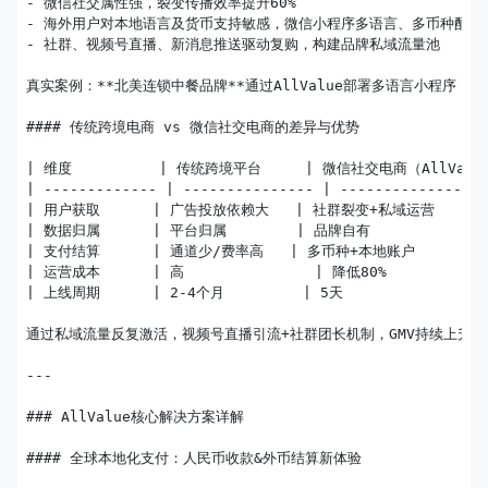
- 微信社交属性强，裂变传播效率提升60%

- 海外用户对本地语言及货币支持敏感，微信小程序多语言、多币种配置优
- 社群、视频号直播、新消息推送驱动复购，构建品牌私域流量池

真实案例：**北美连锁中餐品牌**通过AllValue部署多语言小程序，结
#### 传统跨境电商 vs 微信社交电商的差异与优势

| 维度          | 传统跨境平台     | 微信社交电商（AllValue
| ------------- | --------------- | -----------------
| 用户获取      | 广告投放依赖大   | 社群裂变+私域运营       
| 数据归属      | 平台归属        | 品牌自有              
| 支付结算      | 通道少/费率高   | 多币种+本地账户         
| 运营成本      | 高               | 降低80%            
| 上线周期      | 2-4个月         | 5天                 
通过私域流量反复激活，视频号直播引流+社群团长机制，GMV持续上升。Al
---

### AllValue核心解决方案详解

#### 全球本地化支付：人民币收款&外币结算新体验
