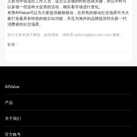
人群当中筛选出工作人员，该怎么去做的时机也很关键，所以平时可
以多做一些这种大促类的活动，顺应着市场进行变化。
有赞AllValue可以为大家提供极致移动，在所有的移动社交场景中为大
家打造最具有特色的独立站功能，并且为海外的品牌提供符合新一代
消费者的社交场景。
部分文章来源于网络，如有侵权，请联系 caihong@youzan.com 删除。
标签：
AllValue
产品
关于我们
官方账号