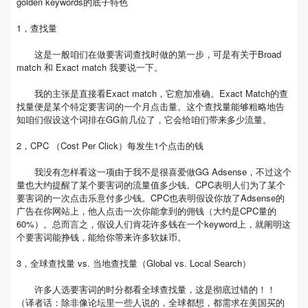
golden keywords的底子特色
1，查找量
这是一般咱们在做要害词查找时做的第一步，可是有关于Broad
match 和 Exact match 我要说一下。
我的主张是直接看Exact match，它愈加准确。Exact Match的查
找量便是某个特定要害词的一个月点击量。这个查找量能够粗略地告
知咱们假设这个词排在GG前几位了，它会给咱们带来多少流量。
2，CPC （Cost Per Click）每发生1个点击的钱
我没有怎样看这一项由于我不是很喜爱做GG Adsense，不过这个
量也大约提醒了某个要害词的流量值多少钱。CPC表明人们为了某个
要害词的一次点击乐意付多少钱。CPC也表明假设你放了Adsense的
广告在你网站上，他人点击一次你能拿到的佣钱（大约是CPC量的
60%）。总而言之，假设人们肯花许多钱在一个keyword上，就阐明这
个要害词能挣钱，能给你带来许多软妹币。
3，全球查找量 vs. 当地查找量（Global vs. Local Search）
许多人选要害词的时分都看全球查找量，这是彻底过错的！！
（译者话：除非像论坛里一些人说的，全球都想，都需求在美国买的