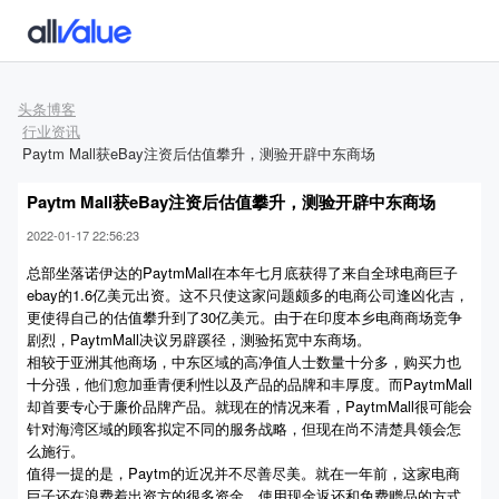
头条博客
行业资讯
Paytm Mall获eBay注资后估值攀升，测验开辟中东商场
Paytm Mall获eBay注资后估值攀升，测验开辟中东商场
2022-01-17 22:56:23
总部坐落诺伊达的PaytmMall在本年七月底获得了来自全球电商巨子
ebay的1.6亿美元出资。这不只使这家问题颇多的电商公司逢凶化吉，
更使得自己的估值攀升到了30亿美元。由于在印度本乡电商商场竞争
剧烈，PaytmMall决议另辟蹊径，测验拓宽中东商场。
相较于亚洲其他商场，中东区域的高净值人士数量十分多，购买力也
十分强，他们愈加垂青便利性以及产品的品牌和丰厚度。而PaytmMall
却首要专心于廉价品牌产品。就现在的情况来看，PaytmMall很可能会
针对海湾区域的顾客拟定不同的服务战略，但现在尚不清楚具领会怎
么施行。
值得一提的是，Paytm的近况并不尽善尽美。就在一年前，这家电商
巨子还在浪费着出资方的很多资金，使用现金返还和免费赠品的方式