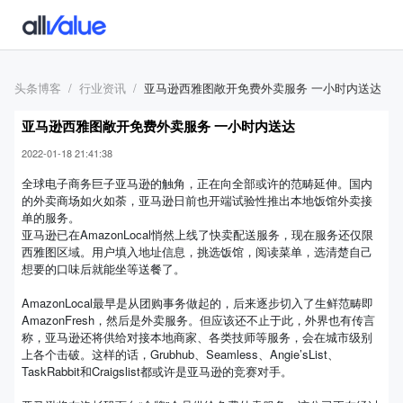
头条博客
行业资讯
亚马逊西雅图敞开免费外卖服务 一小时内送达
亚马逊西雅图敞开免费外卖服务 一小时内送达
2022-01-18 21:41:38
全球电子商务巨子亚马逊的触角，正在向全部或许的范畴延伸。国内
的外卖商场如火如荼，亚马逊日前也开端试验性推出本地饭馆外卖接
单的服务。
亚马逊已在AmazonLocal悄然上线了快卖配送服务，现在服务还仅限
西雅图区域。用户填入地址信息，挑选饭馆，阅读菜单，选清楚自己
想要的口味后就能坐等送餐了。
AmazonLocal最早是从团购事务做起的，后来逐步切入了生鲜范畴即
AmazonFresh，然后是外卖服务。但应该还不止于此，外界也有传言
称，亚马逊还将供给对接本地商家、各类技师等服务，会在城市级别
上各个击破。这样的话，Grubhub、Seamless、Angie’sList、
TaskRabbit和Craigslist都或许是亚马逊的竞赛对手。