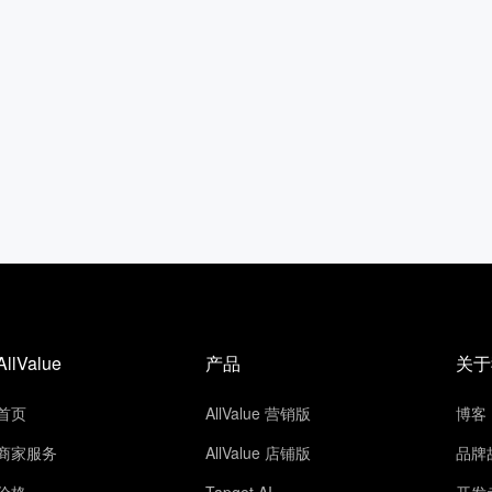
AllValue
产品
关于
首页
AllValue 营销版
博客
商家服务
AllValue 店铺版
品牌