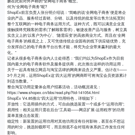
鹏在此前对外声称的“全网电子商务”概念。
何为“全网电子商务”呢?
ShopEx前言负责人张分明介绍说：“简略的说‘全网电子商务’便是将企
业的产品、服务经过直销、分销、以及传统的批发等出售方法拓宽到
整个互联网的一种电子商务运用方式。这种方式，既可以满意企业直
接触摸终究顾客的需求(了解顾客需求)，敏捷改善产品与服务，树立真
实含义上的‘以客户为中心’、‘随需应变’的高效商业方式。而且在‘全网
电子商务’的根底之上，又可凭借传统企业固有的线下供应链优势，充
分发挥自己的电子商务平台出售才能，终究为企业带来赢利的最大
化。”
记者从很多电子商务业内人士处得悉：“我们均以为ShopEx作为目前
国内最大的电子商务软件及服务提供商，此次推出这样的功用运用，
关于一起具有独立网店与淘宝店肆的网商来说含义严重。估计在1——
3个月之间，运用ShopEx这‘四大运用’的网商即可将淘宝会员资源累计
到适当数量。”
整合淘宝功用定量体会用户招募活动，活动概况请见：
https://www.shopex.cn/bbs/read.php?tid-141054.html
ShopEx V4.85推出“四大运用”功用特色，详细如下：
开放性：它选用插件的方式，可自由挑选装置一个或多个“运用功用”;
易用性：相关运用只需在后台“工具箱——网店扩展-运用程序”的功用
菜单直接点击装置;
稳定性：新装置的运用功用对其他功用没有任何影响，甚至在不想运
用的时分，挑选卸载即可，而且彻底不会对现有体系的工作发生任何
影响。