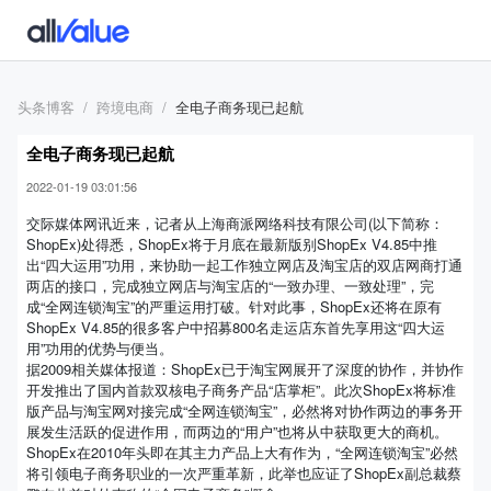
头条博客
跨境电商
全电子商务现已起航
全电子商务现已起航
2022-01-19 03:01:56
交际媒体网讯近来，记者从上海商派网络科技有限公司(以下简称：
ShopEx)处得悉，ShopEx将于月底在最新版别ShopEx V4.85中推
出“四大运用”功用，来协助一起工作独立网店及淘宝店的双店网商打通
两店的接口，完成独立网店与淘宝店的“一致办理、一致处理”，完
成“全网连锁淘宝”的严重运用打破。针对此事，ShopEx还将在原有
ShopEx V4.85的很多客户中招募800名走运店东首先享用这“四大运
用”功用的优势与便当。
据2009相关媒体报道：ShopEx已于淘宝网展开了深度的协作，并协作
开发推出了国内首款双核电子商务产品“店掌柜”。此次ShopEx将标准
版产品与淘宝网对接完成“全网连锁淘宝”，必然将对协作两边的事务开
展发生活跃的促进作用，而两边的“用户”也将从中获取更大的商机。
ShopEx在2010年头即在其主力产品上大有作为，“全网连锁淘宝”必然
将引领电子商务职业的一次严重革新，此举也应证了ShopEx副总裁蔡