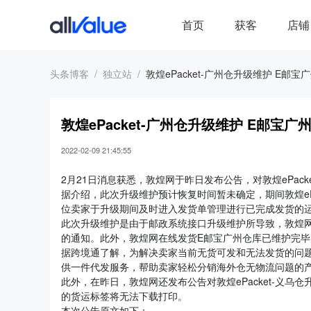
首页
获客
店铺
头条博客
独立站
敦煌ePacket-广州仓升级维护 E邮
敦煌ePacket-广州仓升级维护 E邮宝
2022-02-09 21:45:55
2月21日消息获悉，敦煌网于昨日发布公告，对敦煌ePac
据介绍，此次升级维护预计恢复时间暂未确定，期间敦煌eP
位卖家于升级期间及时进入发货单管理进行已完成发货的
此次升级维护是由于邮政系统接口升级维护所导致，敦煌网还
的通知。此外，敦煌网在线发货E邮宝广州仓库已维护完
据跨境通了解，为解决卖家当前无货可发和无法发货的问
供一件代发服务，帮助卖家轻松分销海外仓无物流问题的
此外，在昨日，敦煌网还发布公告对敦煌ePacket-义乌仓
的货运标签将无法下载打印。
本次公告原文如下：