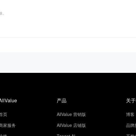
删除。
AllValue
产品
关于
首页
AllValue 营销版
博客
商家服务
AllValue 店铺版
品牌