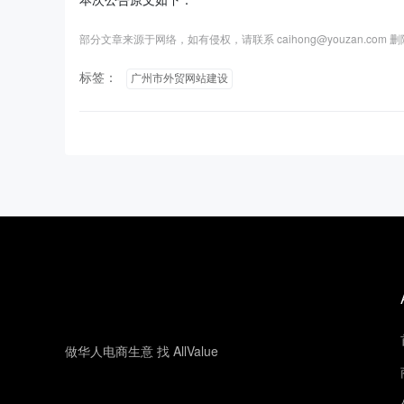
部分文章来源于网络，如有侵权，请联系 caihong@youzan.com 
标签：
广州市外贸网站建设
做华人电商生意 找 AllValue