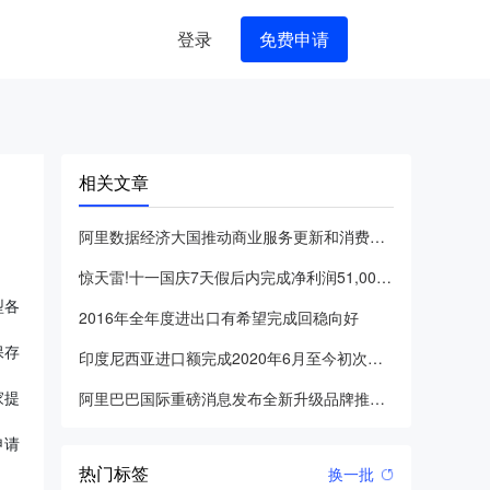
登录
免费申请
相关文章
阿里数据经济大国推动商业服务更新和消费理念升级
惊天雷!十一国庆7天假后内完成净利润51,000万余元,不
型各
2016年全年度进出口有希望完成回稳向好
保存
印度尼西亚进口额完成2020年6月至今初次二位数提高
家提
阿里巴巴国际重磅消息发布全新升级品牌推广IP超级星工号牌,让
申请
热门标签
换一批