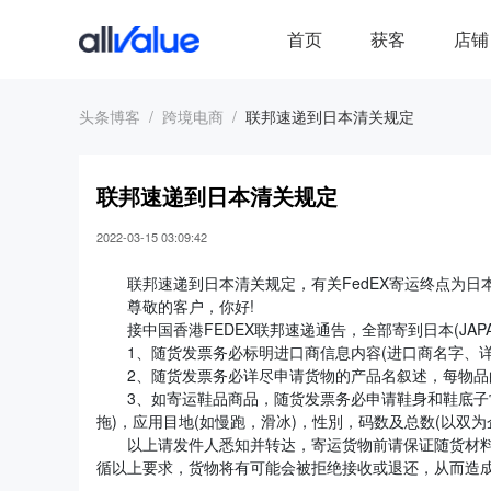
首页
获客
店铺
头条博客
跨境电商
联邦速递到日本清关规定
联邦速递到日本清关规定
2022-03-15 03:09:42
联邦速递到日本清关规定，有关FedEX寄运终点为日本J
尊敬的客户，你好!
接中国香港FEDEX联邦速递通告，全部寄到日本(JAP
1、随货发票务必标明进口商信息内容(进口商名字、详
2、随货发票务必详尽申请货物的产品名叙述，每物品的
3、如寄运鞋品商品，随货发票务必申请鞋身和鞋底子常
拖)，应用目地(如慢跑，滑冰)，性別，码数及总数(以双为
以上请发件人悉知并转达，寄运货物前请保证随货材料
循以上要求，货物将有可能会被拒绝接收或退还，从而造成