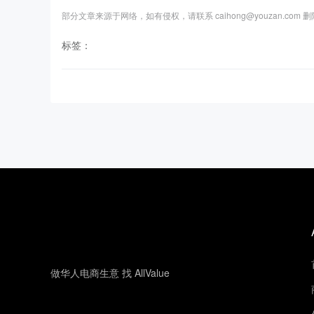
部分文章来源于网络，如有侵权，请联系 caihong@youzan.com 
标签：
做华人电商生意 找 AllValue