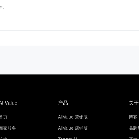
删除。
AllValue
产品
关于
首页
AllValue 营销版
博客
商家服务
AllValue 店铺版
品牌