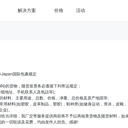
解决方案
价格
活动
apan国际包裹规定
AN)的货物，随货发票务必遵循下列寄运规定：
细地址、手机联系人及电話等);
材料、主要用途、总数、价格、净重、总价格及原产地国等;
用材料(如塑胶，皮革制品，塑胶)，鞋种类(如健身运动，滑冰，皮靴，
企业)。
恰当详细，我厂交寄服务提供商前将不予以再核查货物及随货材料，如
的一切耽误及花费，均由发件人担负。感谢!