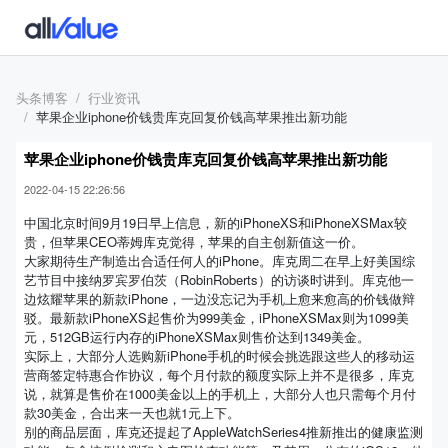
头条博客
行业资讯
苹果企业iphone价钱贵库克回复价钱高苹果推出新功能
苹果企业iphone价钱贵库克回复价钱高苹果推出新功能
2022-04-15 22:26:56
中国北京时间9月19日早上信息，新的iPhoneXS和iPhoneXSMax较
贵，但苹果CEO蒂姆库克觉得，苹果的自主创新值这一价。
大家期待生产制造出合适任何人的iPhone。库克周二在早上好美国综
艺节目中接纳罗宾罗伯茨（RobinRoberts）的访谈时讲到。库克他一
边炫耀苹果的新款iPhone，一边没忘记为手机上愈来愈高的价钱做辩
驳。最新款iPhoneXS起售价为999美金，iPhoneXSMax则为1099美
元，512GB运行内存的iPhoneXSMax则售价达到1349美金。
实际上，大部分人选购新iPhone手机的时候会挑选跟这些人的移动运
营商签定特惠合作协议，每个月付款的额度实际上并不是很多，库克
说，就算是售价在1000美金以上的手机上，大部分人也只需每个月付
款30美金，合出来一天也就1元上下。
别的商品层面，库克还提起了AppleWatchSeries4推新推出的健康监测