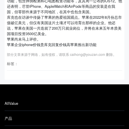
功能，包含摔倒检测和心电图检查功能等，及其周一公布的iOS12。他
还表明，尽管iPhone、AppleWatch和AirPods等商品的安装是在我
国，但零部件来源于不同地区，在其中也包含美国。
库克也在访谈中传扬了苹果的热爱祖国观点。苹果在2022年8月份总市
值破亿美元，但仅有美国这片土壤才可以培育出那样的企业。他还
说，苹果在美国一共造就了200万只就业岗位，并将在未来五年本质美
国项目投资3500亿美金。
苹果尚未马上评价。
苹果企业iphone价钱贵库克回复价钱高苹果推出新功能
部分文章来源于网络，如有侵权，请联系 caihong@youzan.com 删除。
标签：
AllValue
产品