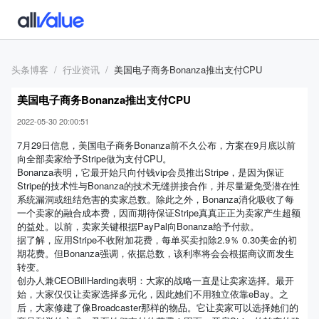
头条博客
行业资讯
美国电子商务Bonanza推出支付CPU
美国电子商务Bonanza推出支付CPU
2022-05-30 20:00:51
7月29日信息，美国电子商务Bonanza前不久公布，方案在9月底以前
向全部卖家给予Stripe做为支付CPU。
Bonanza表明，它最开始只向付钱vip会员推出Stripe，是因为保证
Stripe的技术性与Bonanza的技术无缝拼接合作，并尽量避免受潜在性
系统漏洞或纽结危害的卖家总数。除此之外，Bonanza消化吸收了每
一个卖家的融合成本费，因而期待保证Stripe真真正正为卖家产生超额
的益处。以前，卖家关键根据PayPal向Bonanza给予付款。
据了解，应用Stripe不收附加花费，每单买卖扣除2.9％ 0.30美金的初
期花费。但Bonanza强调，依据总数，该利率将会会根据商议而发生
转变。
创办人兼CEOBillHarding表明：大家的战略一直是让卖家选择。最开
始，大家仅仅让卖家选择多元化，因此她们不用独立依靠eBay。之
后，大家修建了像Broadcaster那样的物品。它让卖家可以选择她们的