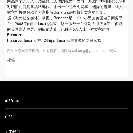
商品列举的方式，乃至她们支付的花费！因而，开启Stripe的转变的确
对咱们而言具备战略地位。推出一个完全免费和可选择的选择，让卖
家立即接纳付款是大家期待Bonanza意味着其卖家的缩影。
据《海外社交媒体》掌握，Bonanza是一个中小型的美国电子商务平
台，2008年由BillHarding创立。这一服务平台针对全世界顾客，但以
欧美国家为主导。到目前为止，已经有5万人上下的卖家进驻
Bonanza。
BonanzaBonanza推出StripeBonanza丰富多彩支付选择
部分文章来源于网络，如有侵权，请联系 caihong@youzan.com 删除。
标签：
AllValue
产品
关于我们