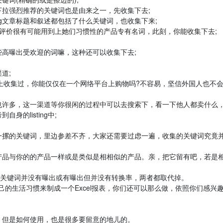
拉强烈推荐的关键词也是由来之一，先收集下去;
家listing文章标题和叙述都包括了什么关键词，也收集下来;
上，顾客评价很有可能用到上她们习惯性的产品专有名词，此刻，你能收集下去;
高曝出受欢迎的词嘛，这种还可以收集下去;
道;
卖通上收集过，你能仅仅在一个网络平台上购物吗?不容易，坚信外国人也不
也许多，这一渠道等你很闲的过程中可以去搜索下，看一下他人都卖什么
的listing中;
一摞的关键词，里边参差不齐，大家还需要过虑一遍，收集的关键词究竟
产品与你的的产品一样或是类似是相相似的产品。亲，把它留有吧，若是
如关键词并没有曝出或有曝出但并没有转换率，两者都取代掉。
自己的生活习惯来制成一个Excel报表，你们还可以那么做，依照你们感兴
，但是如何使用，也是很多要留意的地儿的。