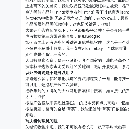
上边写下的关键词，我能取得亚马逊搜索框中去搜索，往下
查询类似产品的listing(竞争者的listting),看下其他商
从review中收集(无论是竞争者是你的)，在review
产品所属的品类(归类)中，这也是关键词，收集!
大家开广告宣传情况下，亚马逊服务平台并不是会介绍一些
也有根据第三方渠道来收集，例如Google;
如今市面上还有许多的关键词形成手机软件，这也是一个渠
不仅在亚马逊上收集，我一直在wish、ebay、全球速
她们也是会货比三家的;
人口数量这么多，除开亚马逊，各个国家的当地电子商务
搜索框里边搜索查询受欢迎的关键词，随后开展收集，参考到自身
认证关键词是不是可以用？
渠道这么多，你如果把我讲的办法都过去了一遍，能寻找
可以用，还必须开展二次验证。
把收集到的关键词先去亚马逊搜索框中搜索，如果搜到的
太大，取代!
根据广告投放来实现挑选(这一的成本费有点儿高哈)，假
根据挑选，留有的全是“菁英”，我能把这种“菁英”们依据
来哈。
写关键词常见问题
关键词收集来啦，我们不可以存着长霉，该下手时就出手