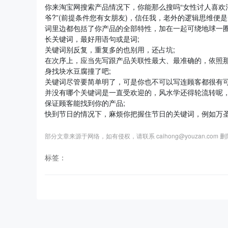
你来淘宝网搜索产品情况下，你能那么搜吗“女性讨人喜欢
爷?”(前提条件您有女朋友)，信任我，老外的逻辑思维
词里边都包括了你产品的全部特性，加在一起可绕地球一
长关键词，最好用语句或是词;
关键词别反复，重复多的也别用，还占坑;
在次序上，应当先写跟产品关联性最大、最准确的，依照那
身找块水豆腐撞了吧;
关键词尽管要简单明了，可是你也不可以写连顾客都很有可
并没有哪个关键词是一直受欢迎的，风水学还得轮流转呢
保证顾客能找到你的产品;
快到节日的情况下，麻烦你把握住节日的关键词，例如万圣
部分文章来源于网络，如有侵权，请联系 caihong@youzan.com 
标签：