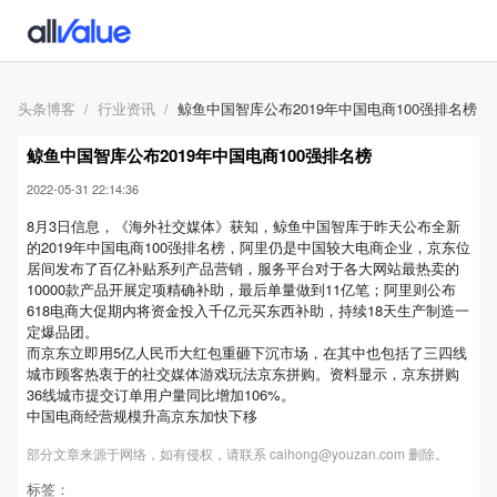
头条博客
行业资讯
鲸鱼中国智库公布2019年中国电商100强排名榜
鲸鱼中国智库公布2019年中国电商100强排名榜
2022-05-31 22:14:36
8月3日信息，《海外社交媒体》获知，鲸鱼中国智库于昨天公布全新
的2019年中国电商100强排名榜，阿里仍是中国较大电商企业，京东位
居间发布了百亿补贴系列产品营销，服务平台对于各大网站最热卖的
10000款产品开展定项精确补助，最后单量做到11亿笔；阿里则公布
618电商大促期内将资金投入千亿元买东西补助，持续18天生产制造一
定爆品团。
而京东立即用5亿人民币大红包重砸下沉市场，在其中也包括了三四线
城市顾客热衷于的社交媒体游戏玩法京东拼购。资料显示，京东拼购
36线城市提交订单用户量同比增加106%。
中国电商经营规模升高京东加快下移
部分文章来源于网络，如有侵权，请联系 caihong@youzan.com 删除。
标签：