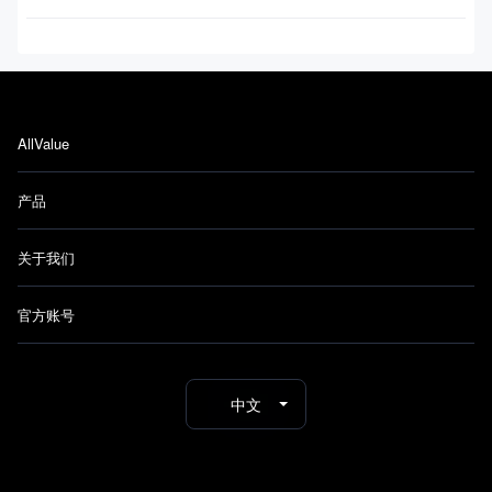
AllValue
产品
关于我们
官方账号
中文