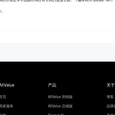
删除。
AllValue
产品
关于
首页
AllValue 营销版
博客
商家服务
AllValue 店铺版
品牌