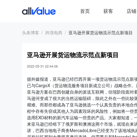
首页
获客
店铺
头条博客
跨境电商
亚马逊开展货运物流示范点新项目
亚马逊开展货运物流示范点新项目
2022-05-31 22:44:06
据外媒报道，亚马逊已经巴西开展一项货运物流示范点新
已与CargoX（货运物流服务项目新成立公司）战略合
亚马逊方案在巴西创建自身的派送互联网，但现阶段面对着
马逊河变成了很大的当然运输阻碍，除此之外在一些比较
艰难。而那些都成為了亚马逊挑选一个认真负责的本地合
程中存有失窃或其他人为因素毁坏的风险性，例如将一些
选用EXO材料的新汽车运输一些贵的产品。大家都知道，
来亚马逊已经啃下了俄罗斯和澳洲这两个市场，就现在来
讲，巴西当地电子商务MercadoLibre已经变为了该
书发行拓展到大量竖直类目市场，但需要在和MercadoLi