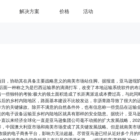
解决方案
价格
活动
项目，协助其在具备主要战略意义的南美市场站住脚。据报道，亚马逊现
作。后面一种称之为是巴西运输界的滴滴打车，改变了本地运输系统软件的布
一些独特的考验:极大的领土面积造成了长距离派送成本费过高，与此同
落后的乡村内陆地区，路面基本建设不比较发达，非沥青路导致了很大的
作方的关键缘故。除开不满意的自然条件外，也有信息称一些货品在运输
贵的电子设备运输至乡村内陆地区就具有那样的安全隐患。据统计，亚马
一直以来经济全球化一直是亚马逊集团公司毫不动摇的扩大发展战略，202
讲，中国澳大利亚市场和南美市场变成了其关键发展战略。但是就南美市
地域执政级的电子商务平台，影响力无法超越。尽管亚马逊已经从近好多个月的
bre的市场竞争中扭曲对局占有引风仍漫漫长路。（编译程序/美鸥网.Yan）