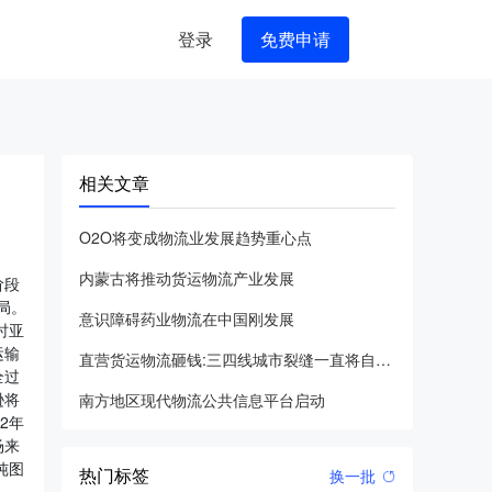
登录
免费申请
相关文章
O2O将变成物流业发展趋势重心点
内蒙古将推动货运物流产业发展
阶段
局。
意识障碍药业物流在中国刚发展
时亚
运输
直营货运物流砸钱:三四线城市裂缝一直将自身包装成中国亚马逊的
全过
逊将
南方地区现代物流公共信息平台启动
2年
场来
纯图
热门标签
换一批