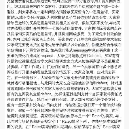
完全免费退货且接纳退货时:您可以应用一部分退钱专用工具来回到应
用、毁坏或遗失构件的原材料。若此外你给予给买家全额的或一部分
退钱，则大家将在一定时间段内清除该买家留有的中恶意差评。买家
撤销bid或不支付:假如因为买家撤销竞价导致你撤销该笔买卖, 大家将
清除已撤销的买卖恶意差评及其相关的点评。假如买家不支付,与此同
时你依照步骤打开并关掉一个预付款纠纷案件, 大家将清除买家的点评
及其撤销买卖后的恶意差评, 并且将退回成缴费。为了避免未付款的物
件, 您可以规定买家马上支付。买家更改了订单信息或附加的要求假如
买家规定变更送货的是原先给予的商品以外的物品, 你能撤销合作或在
初始明细下开展货运物流, 如果我们能从message中见到买家由于这一
要求的变化而造成的request，大家也将清除点评和defect。买家有有
问题的投诉量或退货率大家已经研发出方式来检验买家是不是乱用退
货步骤, 并有工作能力阻拦她们的退货。当一个卖家留有很多中恶意差
评或是打开很多的理赔及退货的情况下，大家会使用一些对策去评
定。在一些情形下，大家会在这个买家刚开始退货或是理赔的过程中
就付诸行动阻拦他，与此同时大家也会清除他的评估和defect。针对违
背选购国际惯例政策的买家大家会采取有效的行为, 大家将清除该买家
留有的点评及其全部defect。怎样保证我接到支付？当买家获得竞拍或
是选购某件产品，她们应当进行付款。绝大部分买家迅速便会支付，
但有一些买家并没有在2日内支付，你能依据步骤打开一个预付款纠纷
案件。假如一个预付款纠纷案件完毕时买家并没有支付而关掉，你可
能得到成缴费退还。卖家缓冲期假如你原本是一个* Rated的卖家, 与
此同时市场销售和追踪规定小于* Rated情况下列， 你能得到卖家缓冲
期的资质。在* Rated卖家的缓冲期期内, 依然保存了你的* Rated卖家