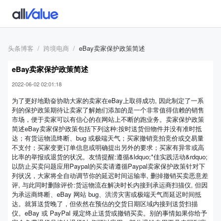
头条博客
跨境电商
eBay卖家保护政策简述
eBay卖家保护政策简述
2022-06-02 02:01:18
为了更好地勤奋协助大家的卖家在eBay上取得成功, 因此制定了一系
列的保护政策期待让卖家了解她们添加的是一个非常值得信赖的销售
市场，便于卖家可以有信心的在网站上不断的跑业务。卖家保护政策
简述eBay卖家保护政策包括下列这种:按时送货但物件并没有准时抵
达；有货运物流终断、bug 或极端天气；买家撤销竞拍竞价或交易量
不支付；买家变更订单信息或明确提出另外的要求；买家有异常或高
比率的举报或退货的状况。友情提醒:遵循&ldquo;*佳实践活动&rdquo;
以防止买卖问题应用Paypal的买卖请遵循Paypal卖家保护政策针对下
列状况，大家将全自动调节你的延迟时间运输率, 删掉撤销买卖恶意差
评, 与此同时删除评价:货运物流在解决时长内接到承运商扫描仪, 但因
为承运商终断、eBay 网站 bug、洪涝灾害或极端天气而延迟时间抵
达。就算送货晚了，但依然在预估的交货日期区域内接到送货扫描
仪。eBay 或 PayPal 规定终止送货或撤销买卖。别的事情如果你给予