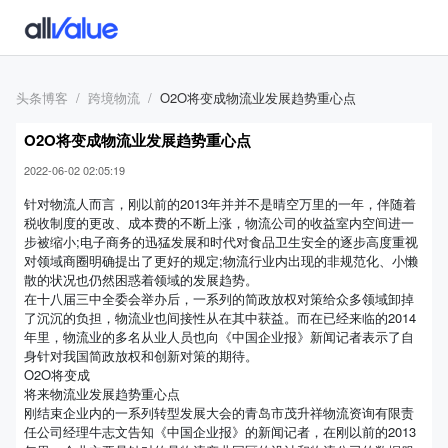
头条博客
跨境物流
O2O将变成物流业发展趋势重心点
O2O将变成物流业发展趋势重心点
2022-06-02 02:05:19
针对物流人而言，刚以前的2013年并并不是晴空万里的一年，伴随着
税收制度的更改、成本费的不断上涨，物流公司的收益室内空间进一
步被缩小;电子商务的迅猛发展和时代对食品卫生安全的逐步高度重视
对领域商圈明确提出了更好的规定;物流行业内出现的非规范化、小懒
散的状况也仍然困惑着领域的发展趋势。
在十八届三中全委会举办后，一系列的简政放权对策给众多领域卸掉
了沉沉的负担，物流业也间接性从在其中获益。而在已经来临的2014
年里，物流业的多名从业人员也向《中国企业报》新闻记者表示了自
身针对我国简政放权和创新对策的期待。
O2O将变成
将来物流业发展趋势重心点
刚结束企业内的一系列转型发展大会的青岛市茂升祥物流资询有限责
任公司经理牛志文告知《中国企业报》的新闻记者，在刚以前的2013