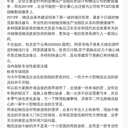
年里，企业主要是针对的是物流产业园区的设计和物流公司的数据服
务，而在2014年，企业可能把一部分重心点迁移为公司给予O2O发展
战略数据服务上。
2013年，物流业基本建设招来了新一波的项目投资，诸多十亿级的物
流新项目越马，专业性的冷链物流物流产业园区从东向西慢慢铺平。
多种国家新政策的颁布尤其是与食品卫生安全和现代农业发展有关的
冷链物流物流政策扶持的颁布，更加这一项目投资风潮引入一股强心
药。
不仅如此，包含苏宁云商(002024,股吧)、阿里等电子商务大佬也强悍
进到物流行业，阿里搭建菜鸟，投资日日顺;苏宁易购在好几个核心城
市形态物流连接点，并得到快递公司，旨在搭建苏宁易购已有的物流
云。
业内急盼专业性政策法规
标准市场现状
与大中型物流企业生机勃勃的景色对比，一些大中小型物流企业的状
况却并不开朗。
年以前大家跑外省远途的很早就停了，近就接一些本省的货，这邻近
年尾的情况下，道路上收费比较多，跑一次弄不好还需要亏本，并且
冬季气侯也变化多端，万一下降雪耽搁事情。济南市二环北路物流核
心的一家中小型物流企业的主管说。
而谈起物流业对简政放权的需求，众多行专业人士则表明，现如今物
流业的市场准入门坎已经很低，在审批层面也相对性方便快捷。业界
关注的便是运营环境污染问题。
物流业如今缺的并不是某一个小层面的简政放权，反而是一部专业性