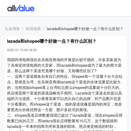
头条博客
跨境电商
lazada和shopee哪个好做一点？有什么区别？
lazada和shopee哪个好做一点？有什么区别？
2022-01-15 00:18:33
我国跨境电商现在在东南亚商场的开展是比较可观的，许多卖家成为
了东南亚跨境电商的大卖家，而lazada和shopee成为了最大的两大渠
道，那么这两个渠道究竟哪个好做，又有哪些区别了?
一、这两个渠道都各自有自己的特征。Shopee有一个流量十分大在站
点，那便是台湾，在东南亚商场lazada这个渠道的全体流量是比较大
的，当然假如shopee算上台湾站点那么shopee的流量就十分巨大的。
然后便是两个渠道的渠道战略也不相同。Lazada这个渠道走的是以高
端的方法道路，十分垂青卖家可以杰出自己的品牌，对产品图片也是
十分着重的。而shopee这个渠道，他的渠道就像是国内的淘宝，他首
要更杰出价格优势这一方面，图片多款式的展现。
二、shopee渠道店肆数量现现已超过了lazada渠道，现在shopee店肆
数量已由20几万，而ladaza现在店肆数量有10几万，这个数据就和
lazada这一年来的招商关闭有直接的联络。然后便是物流的时刻，