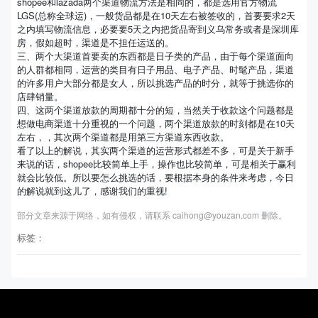
shopee和lazada两个渠道物流方法是相同的，都是选用官方物流
LGS(总称全球运)，一般货品都是在10天左右被签收的，首要要求2天
之内填写物流信息，必要要5天之内把货品寄到义乌常务或者是深圳库
房，假如超时，渠道是不担任运送的。
三、两个大渠道首要卖的东西都是日子类的产品，由于每个渠道面向
的人群都相同，运营的类目有日子用品、电子产品、时髦产品，渠道
的许多用户大部分都是女人，所以挑选产品的时分，就等于挑选你的
店肆销量。
四、这两个渠道放款的周期都十分的短，当然关于收款这个问题都是
想做电商渠道十分重视的一个问题，两个渠道放款的时刻都是在10天
左右，，其次两个渠道都是用第三方渠道东西收款。
看了以上的解说，其实两个渠道的运营形式都差不多，可是关于新手
来说的话，shopee比较简单上手，操作也比较简单，可是相关于赢利
就会比较低。所以要怎么挑选的话，要根据本身的条件来考虑，今日
的解说就到这儿了，感谢我们的重视!
部分文章来源于网络，如有侵权，请联系 caihong@youzan.com 删除。
标签：