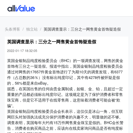
头条博客
独立站
英国调查显示：三分之一网售黄金首饰疑造假
英国调查显示：三分之一网售黄金首饰疑造假
2022-01-17 18:32:05
英国金银制品纯度检验委员会（BHC）的一项调查发现，网售的黄金
首饰有三分之一疑造假。报道中指出，英国金银制品纯度检验委员会
通过对网售的17657件黄金首饰进行了为期10天的调查发现，有6377
件（占总数的36％）没有标出纯度印记，其中有4278件被怀疑是假
的，56%都是来自eBay。
据悉，在英国出售的任何由贵金属制成，如银、金、铂，且超过一定
重量的产品都必须标出纯度印记。这项规定是为了保护消费者和零售
珠宝商，但是它不适用于在线零售商，这意味着消费者可能会被“欺
骗”。
英国金银制品纯度检验委员会会长表示，这仅仅是冰山一角，但互联
网巨头对加强执法或充分保护消费者的兴趣不大，明显做的还不够。
调查表明，英国每年大约有15万件网售黄金珠宝是假的。BHC会长警
告，消费者在购买商品之前，应该向在线卖家询问商品是否有纯度标