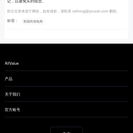
记，以避免买到假货。
部分文章来源于网络，如有侵权，请联系 caihong@youzan.com 删除。
标签：
英国跨境电商
AllValue
产品
关于我们
官方账号