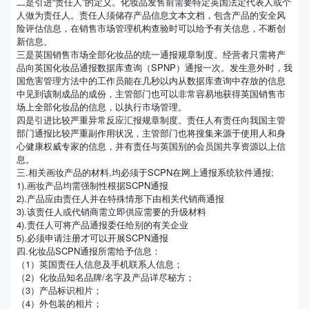
二是引进“责任人”的定义。化妆品发售前需要特定英国法定代表人或个
人做为责任人。责任人须储存产品信息文本文档，包含产品的安全风
险评估信息，在销售市场管理机构查验时可以给予有关信息，不断创
新信息。
三是英国销售市场全部化妆品的统一通报规章制度。经营者只需将产
品向英国化妆品通报数据库查询（SPNP）通报一次。发生意外时，我
国危害管理方法中的工作员能在几秒以内从数据库查询中存放的信息
中见到该制成品的成份，主管部门也可以非常容易地获得英国销售市
场上全部化妆品的信息，以执行市场管理。
四是引进比较严重异常反应汇报规章制度。责任人有责任向我国主管
部门通报比较严重副作用状况，主管部门也将搜集来源于使用人和身
心健康权威专家的信息，并有责任与英国别的会员国共享资源以上信
息。
三.相关画妆产品的材料,均必须于SCPN在网上通报系统软件通报;
1).画妆产品均需强制性根据SCPN通报
2).产品应由责任人并在特殊情形下由相关代销商通报
3).该责任人或代销商需立即供应需要的升级材料
4).责任人可将产品通报委任给别的有关企业
5).必须申请注册才可以开展SCPN通报
四.化妆品SCPN通报所需给予信息：
（1）英国责任人信息及手机联系人信息；
（2）化妆品知名品牌/名字及产品详尽秘方；
（3）产品标识相片；
（4）外包装的相片；