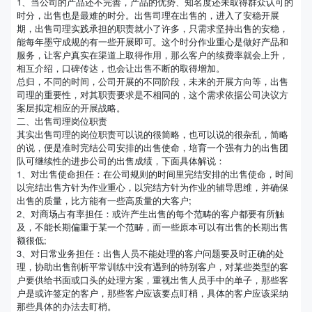
1、当公司的产品还不完善，产品的优势、知名度还未取得群众认可的
时分，出售也是最难的时分。出售司理在出售的，进入了安稳开展
期，出售司理实践承担的职责就小了许多，只需求坚持出售的安稳，
能每年墨守成规的有一些开展即可。这个时分作业重心是做好产品和
服务，让客户真实在渠道上取得作用，那么客户的续费率就会上升，
相互介绍，口碑传达，也会让出售不断的取得增加。
总归，不同的时间，公司开展的不同阶段，未来的开展方向等，出售
司理的重要性，对其职责要求是不相同的，这个需求依据公司决议方
案层拟定相应的开展战略。
二、出售司理岗位职责
其实出售司理的岗位职责可以说的很简略，也可以说的很杂乱，简略
的说，便是准时完结公司安排的出售使命，培育一个强有力的出售团
队可继续性的进步公司的出售成绩，下面具体解说：
1、对出售使命担任：在公司规则的时间里完结安排的出售使命，时间
以完结出售方针为作业重心，以完结方针为作业的辅导思维，并确保
出售的质量，比方能有一些高质量的大客户;
2、对商场占有率担任：或许产生出售的每个范畴的客户都要有所触
及，不能长期偏重于某一个范畴，而一些原本可以有出售的长期出售
额很低;
3、对日常业务担任：出售人员不能处理的客户问题要及时正确的处
理，协助出售剖析平常训练中没有遇到的特别客户，对某些类型的客
户要供给书面或口头的处理方案，重视出售人员手中的单子，那些客
户是或许签定的客户，那些客户应该要点盯梢，具体的客户应该采纳
那些具体的办法去盯梢。