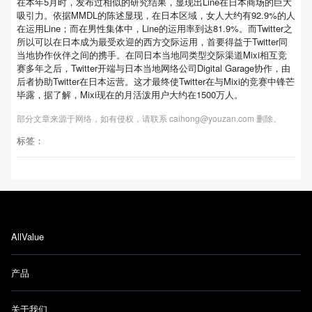
在本年5月时，发布过相似的研究结果，显现出Line在日本商场的巨大
吸引力。依据MMDL的陈述显现，在日本区域，女人大约有92.9%的人
在运用Line；而在男性集体中，Line的运用率到达81.9%。而Twitter之
所以可以在日本成为最受欢迎的西方交际运用，首要得益于Twitter同
当地协作伙伴之间的携手。在同日本当地同类型交际渠道Mixi相互竞
赛多年之后，Twitter开端与日本当地网络公司Digital Garage协作，由
后者协助Twitter在日本运营。这才最终使Twitter在与Mixi的竞赛中锋芒
毕露，据了解，Mixi现在的月活泼用户大约在1500万人。
部分文章来源于网络，如有侵权，请联系 caihong@youzan.com 删除。
标签：
AllValue
产品
关于我们