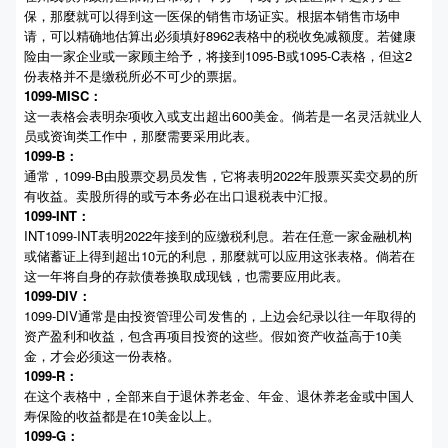
保，那麼就可以得到这一医保的销售市场证实。根据本销售市场申
请，可以精确地估算出必须填好8962表格中的税收免减额度。若健康
险由一家企业或一家顾主给予，将接到1095-B或1095-C表格，但这2
份表格并不是缴税所必不可少的票据。
1099-MISC：
这一表格会表明杂项收入或支出超出600美金。倘若是一名灵活就业人
员或资询类工作中，那麼需要采用此表。
1099-B：
通常，1099-B由股票交易员发售，它将表明2022年股票买卖交易的所
有收益。卖股所得的或亏本务必在出口退税表中汇报。
1099-INT：
INT1099-INT表明2022年接到的应缴税利息。若在任意一家金融机构
或储蓄证上得到超出10元的利息，那麼就可以应用这张表格。倘若在
这一年将自身的存款债卷换取成现钱，也需要应用此表。
1099-DIV：
1099-DIV通常是由投资管理公司发售的，上边会纪录以往一年取得的
资产盈利和收益，包含再项目投资的这些。假如资产收益高于10美
金，才会必须这一份表格。
1099-R：
在这个表格中，全部来自于退休养老金、年金、退休养老金或中国人
寿保险的收益都是在10美金以上。
1099-G：