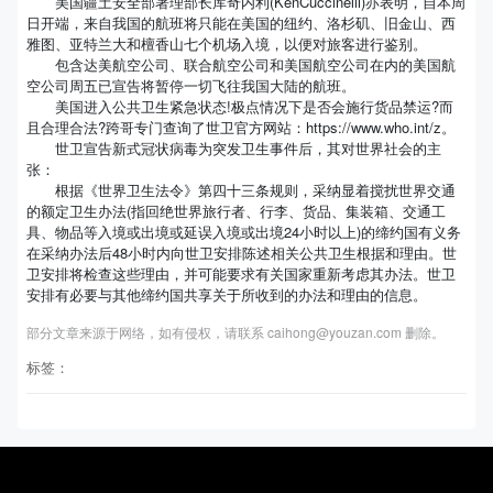
美国疆土安全部署理部长库奇内利(KenCuccinelli)亦表明，自本周
日开端，来自我国的航班将只能在美国的纽约、洛杉矶、旧金山、西
雅图、亚特兰大和檀香山七个机场入境，以便对旅客进行鉴别。
包含达美航空公司、联合航空公司和美国航空公司在内的美国航
空公司周五已宣告将暂停一切飞往我国大陆的航班。
美国进入公共卫生紧急状态!极点情况下是否会施行货品禁运?而
且合理合法?跨哥专门查询了世卫官方网站：https://www.who.int/z。
世卫宣告新式冠状病毒为突发卫生事件后，其对世界社会的主
张：
根据《世界卫生法令》第四十三条规则，采纳显着搅扰世界交通
的额定卫生办法(指回绝世界旅行者、行李、货品、集装箱、交通工
具、物品等入境或出境或延误入境或出境24小时以上)的缔约国有义务
在采纳办法后48小时内向世卫安排陈述相关公共卫生根据和理由。世
卫安排将检查这些理由，并可能要求有关国家重新考虑其办法。世卫
安排有必要与其他缔约国共享关于所收到的办法和理由的信息。
部分文章来源于网络，如有侵权，请联系 caihong@youzan.com 删除。
标签：