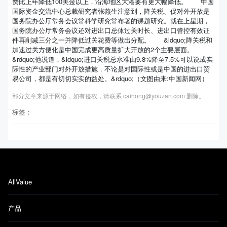
费比上年降低100美金以上，沿海地区大港要有更大幅降低。 中国
国际资金交流中心总裁研究者张燕生注意到，降关税、促对外开放是
国务院办公厅常务会议常科学研究常布署的课题研究。就在上星期，
国务院办公厅常务会议还对进出口总体过关时长、进出口管控有效证
件再削减三分之一并降低过关花费等做出分配。 &ldquo;降关税和
加速过关方便化是中国完成更高质量扩大开放的2个主要层面。
&rdquo;他说道，&ldquo;进口关税总水准由9.8%降至7.5%可以说成实
际性的产业部门对外开放措施，不论是对国际性或是中国的进出口贸
易公司，都是有切切实实的益处。&rdquo;（文图由来:中国新闻网）
部分文章来源于网络，如有侵权，请联系 caihong@youzan.com 删除。
标签：
AllValue
产品