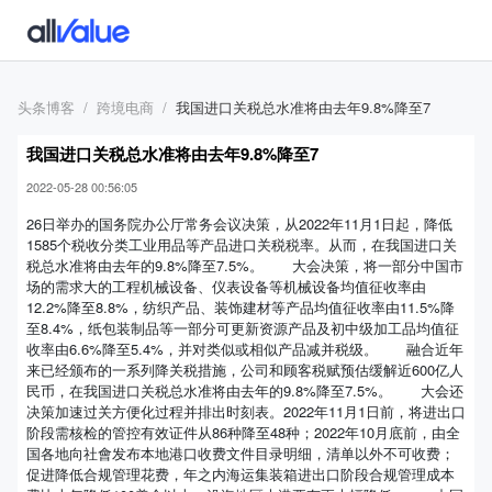
头条博客
跨境电商
我国进口关税总水准将由去年9.8%降至7
我国进口关税总水准将由去年9.8%降至7
2022-05-28 00:56:05
26日举办的国务院办公厅常务会议决策，从2022年11月1日起，降低
1585个税收分类工业用品等产品进口关税税率。从而，在我国进口关
税总水准将由去年的9.8%降至7.5%。 大会决策，将一部分中国市
场的需求大的工程机械设备、仪表设备等机械设备均值征收率由
12.2%降至8.8%，纺织产品、装饰建材等产品均值征收率由11.5%降
至8.4%，纸包装制品等一部分可更新资源产品及初中级加工品均值征
收率由6.6%降至5.4%，并对类似或相似产品减并税级。 融合近年
来已经颁布的一系列降关税措施，公司和顾客税赋预估缓解近600亿人
民币，在我国进口关税总水准将由去年的9.8%降至7.5%。 大会还
决策加速过关方便化过程并排出时刻表。2022年11月1日前，将进出口
阶段需核检的管控有效证件从86种降至48种；2022年10月底前，由全
国各地向社會发布本地港口收费文件目录明细，清单以外不可收费；
促进降低合规管理花费，年之内海运集装箱进出口阶段合规管理成本