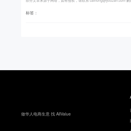
部分文章来源于网络，如有侵权，请联系 caihong@youzan.com 
标签：
做华人电商生意 找 AllValue