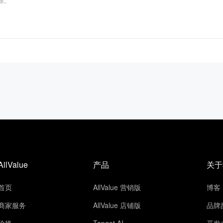
删除。
AllValue
产品
关于
首页
AllValue 营销版
博客
商家服务
AllValue 店铺版
品牌