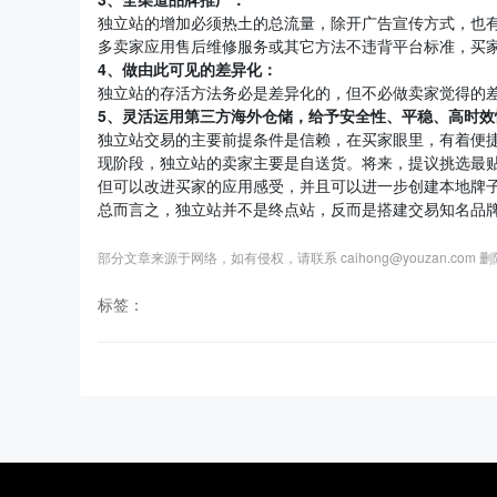
独立站的增加必须热土的总流量，除开广告宣传方式，也
多卖家应用售后维修服务或其它方法不违背平台标准，买
4、做由此可见的差异化：
独立站的存活方法务必是差异化的，但不必做卖家觉得的差
5、灵活运用第三方
海外仓储
，给予安全性、平稳、高时效
独立站交易的主要前提条件是信赖，在买家眼里，有着便
现阶段，独立站的卖家主要是自送货。将来，提议挑选最
但可以改进买家的应用感受，并且可以进一步创建本地牌
总而言之，独立站并不是终点站，反而是搭建交易知名品
部分文章来源于网络，如有侵权，请联系 caihong@youzan.com 
标签：