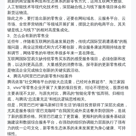
就新的商业服务构造和生态体系的新零售方式，运用互联网大数据、
人工智能技术等现代化技术性，深层融合线上与线下服务项目体会和
新货运物流。
除此之外，要打造出新的零售业，还要在网站域名、云服务平台、云
市场、全世界营销推广等领域开展扩展，摆脱之前的电商平台。其关
键是线上与线下*的相对高度集成化。
3、怎么会有新的零售业
近些年，伴随着互联网的迅速发展趋势，传统式国际贸易遭遇着*的瓶
颈问题，商业运营模式和方式不断创新，商业服务康波周期持续改变
和调节，网络零售的年增长率很多年来一直在降低。
互联网国际贸易欠缺传统零售买东西的感受服务项目，必须创新和改
善，以达到更高品质、大量感受的消费市场。探寻新的更新零售模式
是物流企业完成独立创新的关键实践活动。
4、腾讯与阿里巴巴的新零售纠纷案件
腾讯依靠*社交网络平台的较大总流量，已经对永辉超市*、海兰家园
3、vivo*等零售企业开展了大量的项目投资。结论不理想化，股票价格
主要表现不太好。与原先对比，腾讯的“智能化零售”低而弱。归根结
底，与腾讯“总流量充足”和抵抗逻辑思维相关。
但是，阿里巴巴对“赫马新鲜日常生活”的项目投资获得了深层次成效，
尤其是服务项目“星巴克咖啡”*在我国完成外卖送餐并剽窃国外，造就
了新的股票价格。阿里巴巴建立了更普遍、更顺利的商业服务基础设
施建设和数据综合服务平台，在强劲的组织协调能力层面执行了强有
力的统一公司文化，新零售生态体系的未来发展更为身心健康、可持
续性。