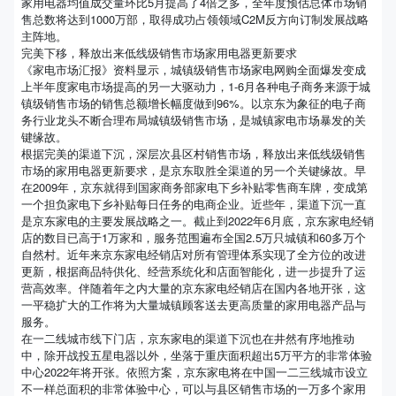
家用电器均值成交量环比5月提高了4倍之多，全年度预估总体市场销
售总数将达到1000万部，取得成功占领领域C2M反方向订制发展战略
主阵地。
完美下移，释放出来低线级销售市场家用电器更新要求
《家电市场汇报》资料显示，城镇级销售市场家电网购全面爆发变成
上半年度家电市场提高的另一大驱动力，1-6月各种电子商务来源于城
镇级销售市场的销售总额增长幅度做到96%。以京东为象征的电子商
务行业龙头不断合理布局城镇级销售市场，是城镇家电市场暴发的关
键缘故。
根据完美的渠道下沉，深层次县区村销售市场，释放出来低线级销售
市场的家用电器更新要求，是京东取胜全渠道的另一个关键缘故。早
在2009年，京东就得到国家商务部家电下乡补贴零售商车牌，变成第
一个担负家电下乡补贴每日任务的电商企业。近些年，渠道下沉一直
是京东家电的主要发展战略之一。截止到2022年6月底，京东家电经销
店的数目已高于1万家和，服务范围遍布全国2.5万只城镇和60多万个
自然村。近年来京东家电经销店对所有管理体系实现了全方位的改进
更新，根据商品特供化、经营系统化和店面智能化，进一步提升了运
营高效率。伴随着年之内大量的京东家电经销店在国内各地开张，这
一平稳扩大的工作将为大量城镇顾客送去更高质量的家用电器产品与
服务。
在一二线城市线下门店，京东家电的渠道下沉也在井然有序地推动
中，除开战投五星电器以外，坐落于重庆面积超出5万平方的非常体验
中心2022年将开张。依照方案，京东家电将在中国一二三线城市设立
不一样总面积的非常体验中心，可以与县区销售市场的一万多个家用