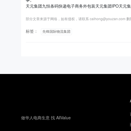
天元集团九恒条码快递电子商务外包装天元集团IPO天元集
部分文章来源于网络，如有侵权，请联系 caihong@youzan.com 
标签：
先锋国际物流集团
做华人电商生意 找 AllValue