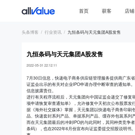
首页
获客
店铺
头条博客
行业资讯
九恒条码与天元集团A股发售
九恒条码与天元集团A股发售
2022-05-31 22:12:11
7月30日信息，快递电子商务供应链管理服务提供商广东省
证监会出示的有关对企业IPO申请办理中断审查的通知单
信息披露责任。
进行有关程序流程后，天元集团向中国证监会递交了修复审查
项申请恢复审查通知单》，允许修复中天初次公布股票发
据《海外社交媒体》掌握，天元集团以快递电子商务印刷包
品、快递套封系列产品、单据系列产品、缓存外包装系列
而在天元集团最后的冲刺IPO的与此同时，其同种类竞争
条码），也在2022年6月份宣布向证监委提交招股说明
事。