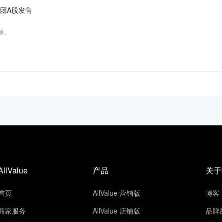
团A股发售
删除。
AllValue
产品
关于
首页
AllValue 营销版
博客
商家服务
AllValue 店铺版
品牌