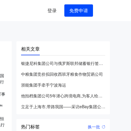
登录
免费申请
相关文章
银捷尼科集团公司与俄罗斯联邦储蓄银行签定合作协议
中粮集团竞价拟回收西班牙粮食作物贸易公司
中国
执行
浙能集团手牵手宁波海运
可事
他拍档集团公司5年潜心跨境电商,为客人给予专业化服务项目!
产
立足于上海市,带路我国——采访eBay集团公司全世界高级副总
九恒
机行
热门标签
换一批