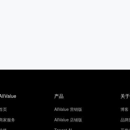
AllValue
产品
关于
首页
AllValue 营销版
博客
商家服务
AllValue 店铺版
品牌