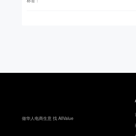
标签：
做华人电商生意 找 AllValue