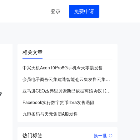
登录
免费申请
相关文章
中兴天机Axon10Pro5G手机今天零晨发售
会员电子商务云集建造智能仓云集发售云集合理布局仓储物流
亚马逊CEO杰弗里贝索斯已依据离婚协议书将1970亿港元亚马
季
Facebook实行数字货币libra发售遇阻
九恒条码与天元集团A股发售
热门标签
换一批