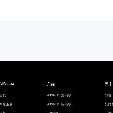
AllValue
产品
关于
首页
AllValue 营销版
博客
商家服务
AllValue 店铺版
品牌