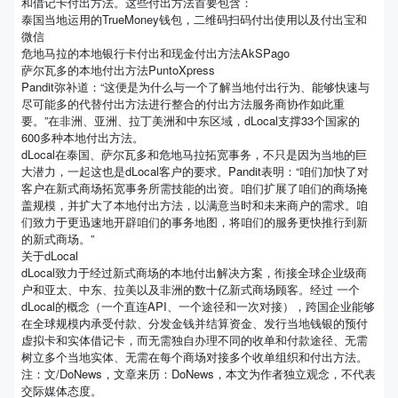
和借记卡付出方法。这些付出方法首要包含：
泰国当地运用的TrueMoney钱包，二维码扫码付出使用以及付出宝和
微信
危地马拉的本地银行卡付出和现金付出方法AkSPago
萨尔瓦多的本地付出方法PuntoXpress
Pandit弥补道：“这便是为什么与一个了解当地付出行为、能够快速与
尽可能多的代替付出方法进行整合的付出方法服务商协作如此重
要。”在非洲、亚洲、拉丁美洲和中东区域，dLocal支撑33个国家的
600多种本地付出方法。
dLocal在泰国、萨尔瓦多和危地马拉拓宽事务，不只是因为当地的巨
大潜力，一起这也是dLocal客户的要求。Pandit表明：“咱们加快了对
客户在新式商场拓宽事务所需技能的出资。咱们扩展了咱们的商场掩
盖规模，并扩大了本地付出方法，以满意当时和未来商户的需求。咱
们致力于更迅速地开辟咱们的事务地图，将咱们的服务更快推行到新
的新式商场。”
关于dLocal
dLocal致力于经过新式商场的本地付出解决方案，衔接全球企业级商
户和亚太、中东、拉美以及非洲的数十亿新式商场顾客。经过 一个
dLocal的概念（一个直连API、一个途径和一次对接），跨国企业能够
在全球规模内承受付款、分发金钱并结算资金、发行当地钱银的预付
虚拟卡和实体借记卡，而无需独自办理不同的收单和付款途径、无需
树立多个当地实体、无需在每个商场对接多个收单组织和付出方法。
注：文/DoNews，文章来历：DoNews，本文为作者独立观念，不代表
交际媒体态度。