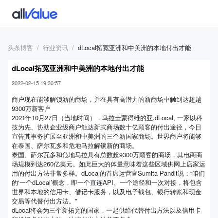
头条博客
行业资讯
dLocal拓宽亚洲和中美洲的本地付出才能
dLocal拓宽亚洲和中美洲的本地付出才能
2022-02-15 19:30:57
商户现在能够解锁新的商场，并在具有高潜力的新商场中触到达超越
9300万新客户
2021年10月27日（当地时间），乌拉圭蒙得维的亚,dLocal, 一家以科
技为先、协助企业级商户触达新式商场数十亿顾客的付出途径，今日
宣告其事务扩展至亚洲和中美洲的三个新国家商场。世界商户将能够
在泰国、萨尔瓦多和危地马拉解锁新的商场。
泰国、萨尔瓦多和危地马拉具有总数超9300万顾客的商场，其电商商
场规模到达260亿美元。如此巨大的体量意味着这些区域供网上店家运
用的付出方法非常多样。dLocal的首席运营官Sumita Pandit说：“咱们
的‘一个dLocal’概念，即一个直连API、一个途径和一次对接，将包含
世界和本地的信用卡、借记卡服务，以及电子钱包、银行转账和现金
交易等代替付出方法。”
dLocal将会为三个新拓宽的国家，一起供给代替付出方法以及信用卡