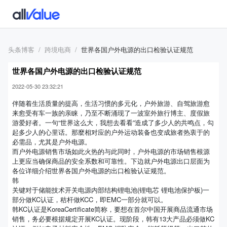
头条博客
跨境电商
世界各国户外电源的出口检验认证规范
世界各国户外电源的出口检验认证规范
2022-05-30 23:32:21
伴随着生活质量的提高，生活习惯的多元化，户外旅游、自驾旅游愈
来愈受有车一族的亲睐，乃至不断涌现了一波室外旅行博主、度假旅
游爱好者。一句“世界这么大，我想去看看”造成了多少人的共鸣点，勾
起多少人的心里话。那麼相对应的户外运动装备也变成旅者热衷于的
必需品，尤其是户外电源。
而户外电源销售市场如此火热的与此同时，户外电源的市场销售根源
上更应当确保商品的安全系数和可靠性。下边就户外电源出口层面为
各位详细介绍世界各国户外电源的出口检验认证规范。
韩
关键对于储能技术开关电源内部结构锂电池(锂电芯 锂电池保护板)一
部分做KC认证，秸杆做KCC，即EMC一部分就可以。
韩KC认证是KoreaCertificate简称，要想在首尔中国开展商品流通市场
销售，务必要根据规定开展KC认证。现阶段，韩有13大产品必须做KC