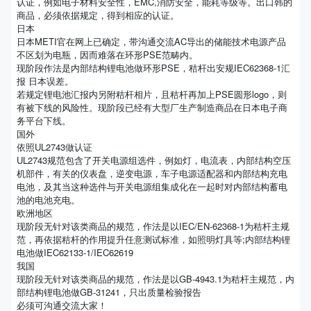
认证，例如电子材料安全性，EMC,消防安全，能耗等级等。出口韩的
商品，必须依据规定，得到相应的认证。
日本
日本METI官在网上已确定，带沟通交流AC导出的储能技术电源产品
不区划为电瓶，因而难落在环形PSE范畴内。
现阶段作法是内部结构锂电池做环形PSE，秸杆出安规IEC62368-1汇
报 日本误差。
若规定锂电池汇报内另附秸杆相片，且秸杆再加上PSE圆形logo，则
有被下线的风险性。现阶段已经有大型厂生产制造商品在日本电子商
务平台下线。
国外
依照UL2743做认证
UL2743规范包含了开关电源组选件，例如灯，电流表，内部结构空压
机部件，有关的仪表盘，逆变电源，车子电源适配器和内部结构充电
电池，及其当这种选件与开关电源组集成化在一起时对内部结构蓄电
池的电池充电。
欧洲地区
现阶段无针对该类商品的规范，作法是以IEC/EN-62368-1为秸杆主规
范，再依据秸杆的作用提升任意测试标准，如照明灯具等;内部结构锂
电池做IEC62133-1/IEC62619
我国
现阶段无针对该类商品的规范，作法是以GB-4943.1为秸杆主规范，内
部结构锂电池做GB-31241，只出质量检验报告
必须可沟通交流大家！