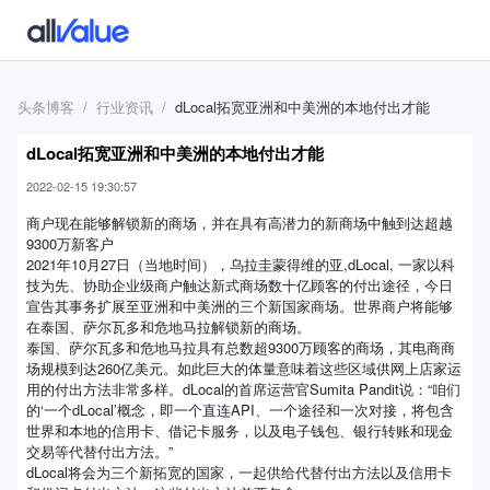
头条博客
行业资讯
dLocal拓宽亚洲和中美洲的本地付出才能
dLocal拓宽亚洲和中美洲的本地付出才能
2022-02-15 19:30:57
商户现在能够解锁新的商场，并在具有高潜力的新商场中触到达超越
9300万新客户
2021年10月27日（当地时间），乌拉圭蒙得维的亚,dLocal, 一家以科
技为先、协助企业级商户触达新式商场数十亿顾客的付出途径，今日
宣告其事务扩展至亚洲和中美洲的三个新国家商场。世界商户将能够
在泰国、萨尔瓦多和危地马拉解锁新的商场。
泰国、萨尔瓦多和危地马拉具有总数超9300万顾客的商场，其电商商
场规模到达260亿美元。如此巨大的体量意味着这些区域供网上店家运
用的付出方法非常多样。dLocal的首席运营官Sumita Pandit说：“咱们
的‘一个dLocal’概念，即一个直连API、一个途径和一次对接，将包含
世界和本地的信用卡、借记卡服务，以及电子钱包、银行转账和现金
交易等代替付出方法。”
dLocal将会为三个新拓宽的国家，一起供给代替付出方法以及信用卡