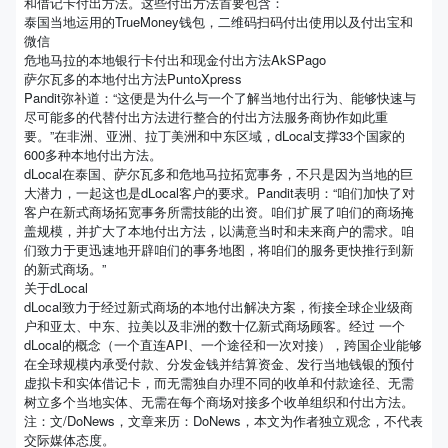
和借记卡付出方法。这些付出方法首要包含：
泰国当地运用的TrueMoney钱包，二维码扫码付出使用以及付出宝和
微信
危地马拉的本地银行卡付出和现金付出方法AkSPago
萨尔瓦多的本地付出方法PuntoXpress
Pandit弥补道：“这便是为什么与一个了解当地付出行为、能够快速与
尽可能多的代替付出方法进行整合的付出方法服务商协作如此重
要。”在非洲、亚洲、拉丁美洲和中东区域，dLocal支撑33个国家的
600多种本地付出方法。
dLocal在泰国、萨尔瓦多和危地马拉拓宽事务，不只是因为当地的巨
大潜力，一起这也是dLocal客户的要求。Pandit表明：“咱们加快了对
客户在新式商场拓宽事务所需技能的出资。咱们扩展了咱们的商场掩
盖规模，并扩大了本地付出方法，以满意当时和未来商户的需求。咱
们致力于更迅速地开辟咱们的事务地图，将咱们的服务更快推行到新
的新式商场。”
关于dLocal
dLocal致力于经过新式商场的本地付出解决方案，衔接全球企业级商
户和亚太、中东、拉美以及非洲的数十亿新式商场顾客。经过 一个
dLocal的概念（一个直连API、一个途径和一次对接），跨国企业能够
在全球规模内承受付款、分发金钱并结算资金、发行当地钱银的预付
虚拟卡和实体借记卡，而无需独自办理不同的收单和付款途径、无需
树立多个当地实体、无需在每个商场对接多个收单组织和付出方法。
注：文/DoNews，文章来历：DoNews，本文为作者独立观念，不代表
交际媒体态度。